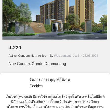
J-220
Active
,
Condominium-Active
By
Web content - JWS
23/05/2022
Nue Connex Condo Donmueang
จัดการ การอนุญาติใช้งาน
Cookies
J-189 | JAS Green Village Khubon
เว็บไซต์ jws.co.th มีการใช้งานเทคโนโลยีคุกกี้ หรือ เทคโนโลยีอื่นที่
J-189 JAS Green Village Khubon J-189 JAS Green
มีลักษณะใกล้เคียงกันกับคุกกี้ บนเว็บไซต์ของเรา โปรดศึกษา
Village …
นโยบายการใช้คุกกี้ และ นโยบายความเป็นส่วนตัวของข้อมูล ก่อน