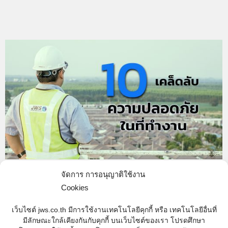
จัดการ การอนุญาติใช้งาน
10 เคล็ดลับสร้างความปลอดภัยในที่ทำงาน
Cookies
Innovations
,
Types of Technology
By
Web content - JWS
04/07/2017
เว็บไซต์ jws.co.th มีการใช้งานเทคโนโลยีคุกกี้ หรือ เทคโนโลยีอื่นที่
การทำให้สถานที่ทำงานปลอดภัยนั้น ย่อมจะต้องมีการ
มีลักษณะใกล้เคียงกันกับคุกกี้ บนเว็บไซต์ของเรา โปรดศึกษา