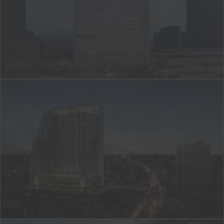
J-212
The Livin RamKhamhaeng