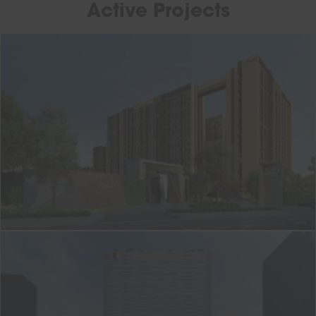
Active Projects
J-220
Nue Connex Condo Donmueang
J-214
One Origin Sanampao