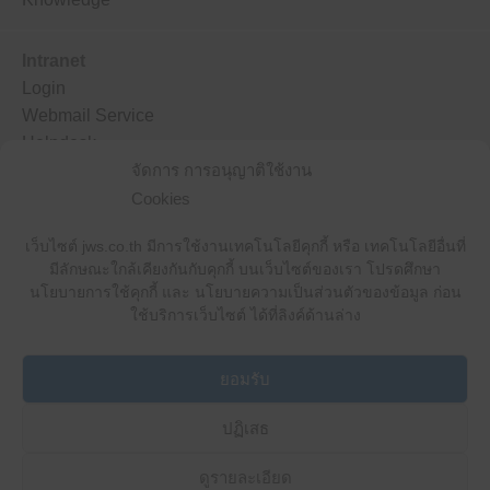
Intranet
Login
Webmail Service
Helpdesk
จัดการ การอนุญาติใช้งาน
TeamViewer 11
TeamViewer (QS)
Cookies
Job Ticket
เว็บไซต์ jws.co.th มีการใช้งานเทคโนโลยีคุกกี้ หรือ เทคโนโลยีอื่นที่
มีลักษณะใกล้เคียงกันกับคุกกี้ บนเว็บไซต์ของเรา โปรดศึกษา
Supplier
นโยบายการใช้คุกกี้ และ นโยบายความเป็นส่วนตัวของข้อมูล ก่อน
ใช้บริการเว็บไซต์ ได้ที่ลิงค์ด้านล่าง
Contact Us
Office Address
ยอมรับ
Contact List
ปฏิเสธ
Join Us
ดูรายละเอียด