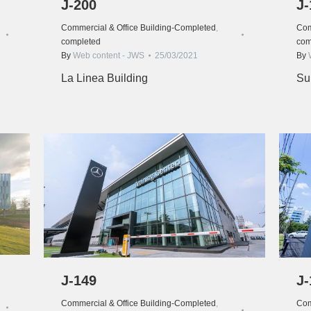
J-200
J-
Commercial & Office Building-Completed
,
Com
completed
com
By
Web content - JWS
25/03/2021
By
La Linea Building
Su
J-149
J-
Commercial & Office Building-Completed
,
Com