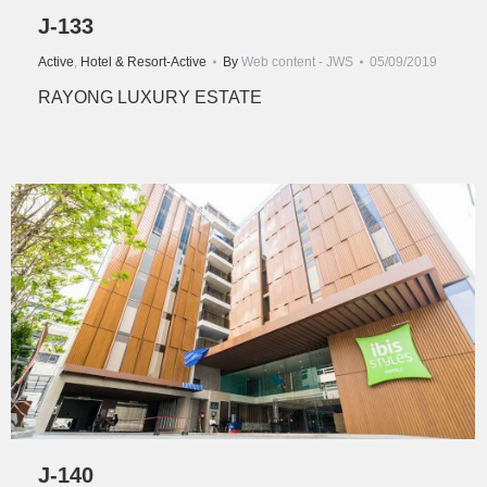
J-133
Active
,
Hotel & Resort-Active
By
Web content - JWS
05/09/2019
RAYONG LUXURY ESTATE
J-140