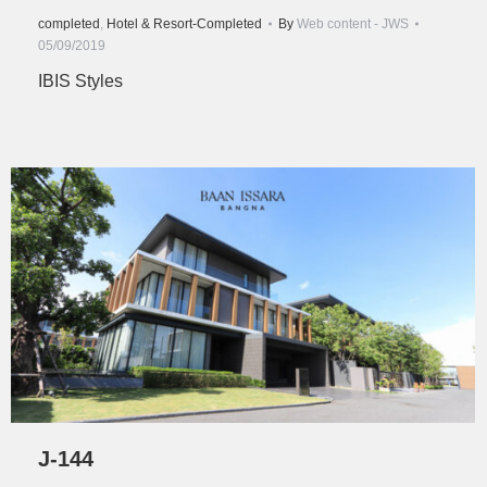
completed
,
Hotel & Resort-Completed
By
Web content - JWS
05/09/2019
IBIS Styles
J-144