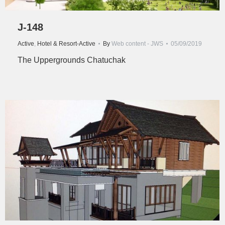
J-148
Active
,
Hotel & Resort-Active
By
Web content - JWS
05/09/2019
The Uppergrounds Chatuchak