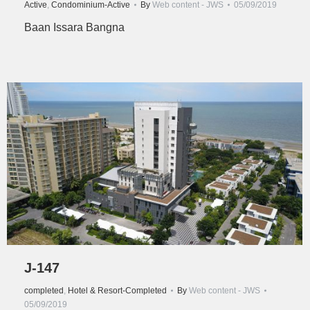
Active
,
Condominium-Active
By
Web content - JWS
05/09/2019
Baan Issara Bangna
J-147
completed
,
Hotel & Resort-Completed
By
Web content - JWS
05/09/2019