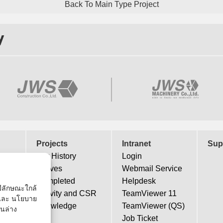
Back To Main Type Project
y
Projects
Intranet
Sup
Our History
Login
Actives
Webmail Service
Completed
Helpdesk
่มีลักษณะใกล้
Activity and CSR
TeamViewer 11
้ และ นโยบาย
Knowledge
TeamViewer (QS)
านล่าง
Job Ticket