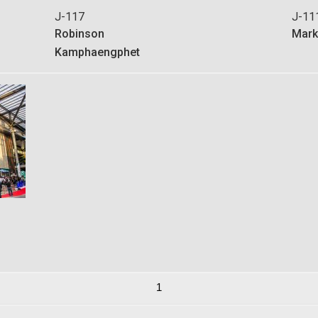
J-117
J-11
Robinson
Mark
Kamphaengphet
1