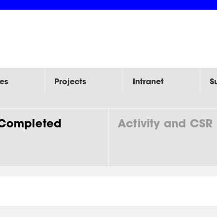
es
Projects
Intranet
S
Completed
Activity and CSR