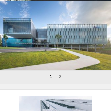
J-153
IRPC Innovation Center
1
2
Type of Completed Projects