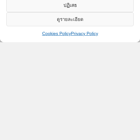
ปฏิเสธ
ดูรายละเอียด
Cookies Policy
Privacy Policy
About Us
Our History
Vision and Mission
Company Objectives
Organization Chart
Our Services
Projects
Our History