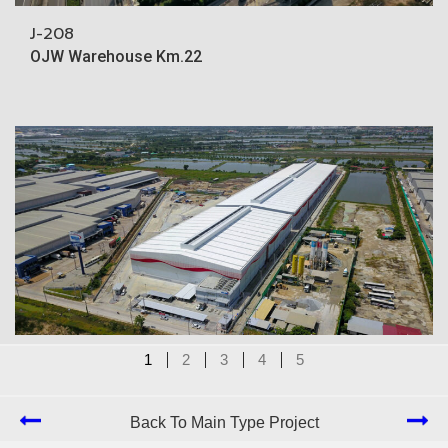
J-208
OJW Warehouse Km.22
1
2
3
4
5
J-203
Jasper Bangplee
Back To Main Type Project