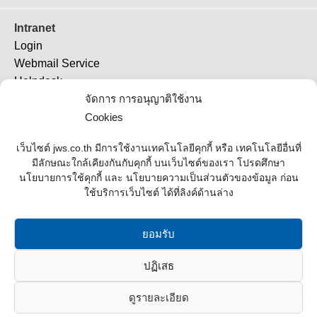
Intranet
Login
Webmail Service
Helpdesk
TeamViewer 11
จัดการ การอนุญาติใช้งาน
TeamViewer (QS)
Cookies
Job Ticket
เว็บไซต์ jws.co.th มีการใช้งานเทคโนโลยีคุกกี้ หรือ เทคโนโลยีอื่นที่
มีลักษณะใกล้เคียงกันกับคุกกี้ บนเว็บไซต์ของเรา โปรดศึกษา
Supplier
นโยบายการใช้คุกกี้ และ นโยบายความเป็นส่วนตัวของข้อมูล ก่อน
ใช้บริการเว็บไซต์ ได้ที่ลิงค์ด้านล่าง
Contact Us
Office Address
ยอมรับ
Contact List
ปฏิเสธ
Join Us
ดูรายละเอียด
JWS Construction Co.,Ltd. © 2016 All rights reserved.