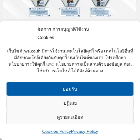
จัดงานเกษียณให้กับพนักงาน ณ บริษัท เจ
จัดการ การอนุญาติใช้งาน
ดับบลิว เอส คอนสตรัคชั่น จำกัด
Cookies
Activity and CSR Cororate Social Responsibility
,
News
เว็บไซต์ jws.co.th มีการใช้งานเทคโนโลยีคุกกี้ หรือ เทคโนโลยีอื่นที่
By
Web content - JWS
19/02/2021
มีลักษณะใกล้เคียงกันกับคุกกี้ บนเว็บไซต์ของเรา โปรดศึกษา
นโยบายการใช้คุกกี้ และ นโยบายความเป็นส่วนตัวของข้อมูล ก่อน
เมื่อวันที่ 12 กุมภาพันธ์ 2564 ฝ่ายทรัพยากรบุคคล ได้
ใช้บริการเว็บไซต์ ได้ที่ลิงค์ด้านล่าง
เป็นตัวแทนผู้บริหาร บริษัท เจ ดับบลิว เอส คอนสตรัคชั่น
จำกัด และบริษัทในเครือ จัดงานเกษียณให้กับพนักงาน
ยอมรับ
ปฏิเสธ
JWS Construction Co.,Ltd. © 2016 All rights reserved.
ดูรายละเอียด
Cookies Policy
Privacy Policy