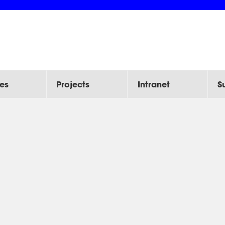
es
Projects
Intranet
S
Completed
Activity and CSR
mplex