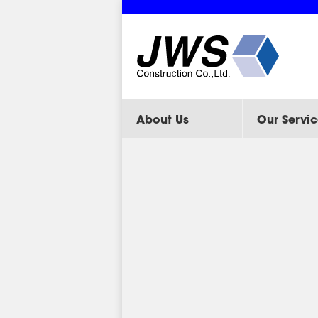
About Us
Our Servic
Projects
Actives
Stadium & Sport Co