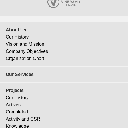
About Us
Our History
Vision and Mission
Company Objectives
J-155
Organization Chart
Chapter one cross thonglor
Our Services
Projects
Our History
Actives
Completed
Activity and CSR
Knowledge