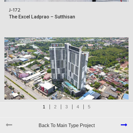
J-172
The Excel Ladprao – Sutthisan
1
2
3
4
5
J-157
Plus Condo Korat
Back To Main Type Project