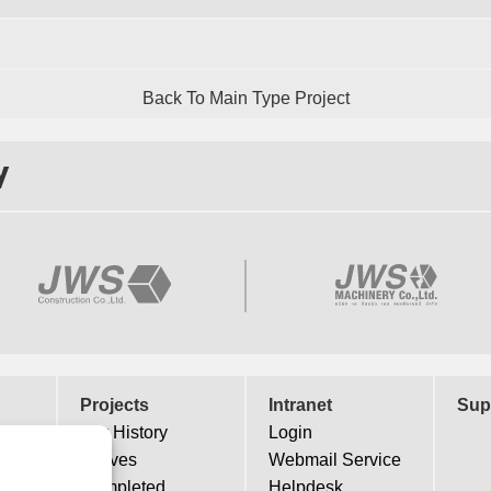
Back To Main Type Project
y
Projects
Intranet
Sup
Our History
Login
Actives
Webmail Service
Completed
Helpdesk