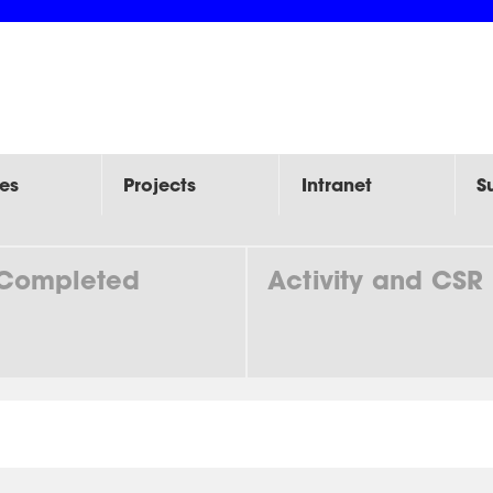
es
Projects
Intranet
S
Completed
Activity and CSR