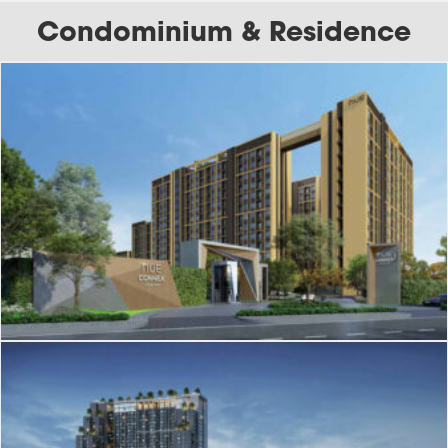
Condominium & Residence
J-220
Nue Connex Condo Donmueang
J-212
The Livin RamKhamhaeng