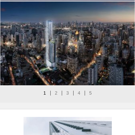
J-202
Cloud Residences Sukhumvit 23
1
2
3
4
5
Type of Actives Projects