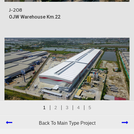
J-208
OJW Warehouse Km.22
1
2
3
4
5
J-203
Jasper Bangplee
Back To Main Type Project