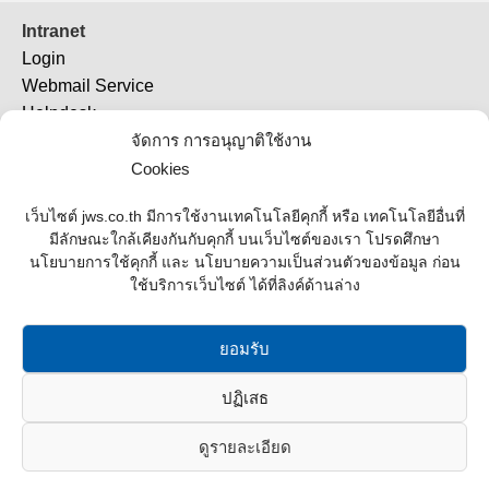
Intranet
Login
Webmail Service
Helpdesk
TeamViewer 11
จัดการ การอนุญาติใช้งาน
TeamViewer (QS)
Cookies
Job Ticket
เว็บไซต์ jws.co.th มีการใช้งานเทคโนโลยีคุกกี้ หรือ เทคโนโลยีอื่นที่
มีลักษณะใกล้เคียงกันกับคุกกี้ บนเว็บไซต์ของเรา โปรดศึกษา
Supplier
นโยบายการใช้คุกกี้ และ นโยบายความเป็นส่วนตัวของข้อมูล ก่อน
ใช้บริการเว็บไซต์ ได้ที่ลิงค์ด้านล่าง
Contact Us
Office Address
ยอมรับ
Contact List
ปฏิเสธ
Join Us
ดูรายละเอียด
JWS Construction Co.,Ltd. © 2016 All rights reserved.