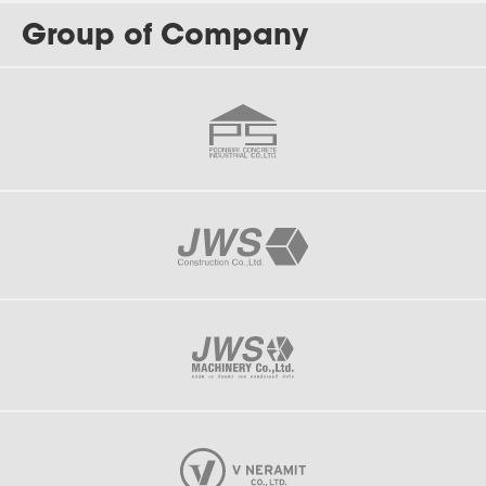
Group of Company
J-180
Electrolux, One Rayong Plant (ORP)