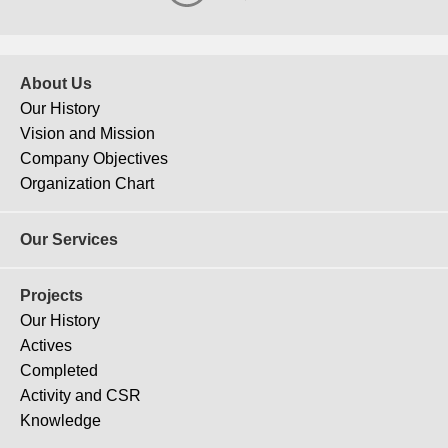
About Us
Our History
Vision and Mission
Company Objectives
Organization Chart
J-174
Chicony New Factory
Our Services
Projects
Our History
Actives
Completed
Activity and CSR
Knowledge