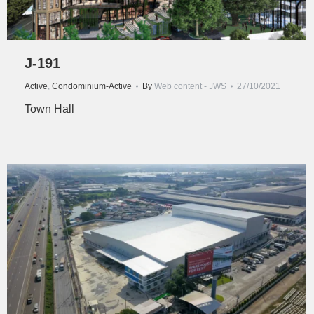
J-191
Active
,
Condominium-Active
By
Web content - JWS
27/10/2021
Town Hall