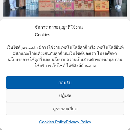
เจ ดับบลิว เอส คอนสตรัคชั่น ร่วมสนับสนุน
จัดการ การอนุญาติใช้งาน
มอบอาหารและของใช้จำเป็นผ่านสำนักงาน
Cookies
เขต
เว็บไซต์ jws.co.th มีการใช้งานเทคโนโลยีคุกกี้ หรือ เทคโนโลยีอื่นที่
Activity and CSR Cororate Social Responsibility
,
News
มีลักษณะใกล้เคียงกันกับคุกกี้ บนเว็บไซต์ของเรา โปรดศึกษา
By
Web content - JWS
17/05/2021
นโยบายการใช้คุกกี้ และ นโยบายความเป็นส่วนตัวของข้อมูล ก่อน
ใช้บริการเว็บไซต์ ได้ที่ลิงค์ด้านล่าง
เจ ดับบลิว เอส คอนสตรัคชั่น ร่วมสนับสนุนมอบอาหาร
และของใช้จำเป็นผ่านสำนักงานเขตลาดกระบังเพื่อมอบ
ให้กับผู้ติดเชื้อ COVID-19 และบุคลาการทางการแพทย์
ยอมรับ
ปฏิเสธ
JWS Construction Co.,Ltd. © 2016 All rights reserved.
ดูรายละเอียด
Cookies Policy
Privacy Policy