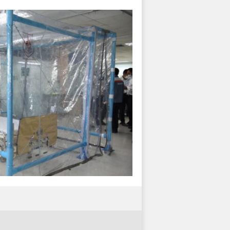
10 เคล็ดลับส
ในที่ทำงาน
10 เคล็ดลับสร้างค
Details