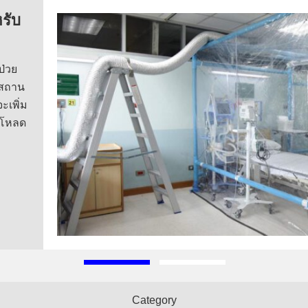
รับ
ป่วย
งสถาน
ะเพิ่ม
์โหลด
Category