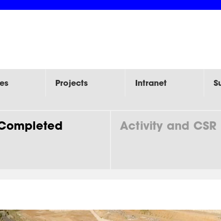
es
Projects
Intranet
S
Completed
Activity and CSR