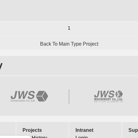
1
Back To Main Type Project
y
Projects
Intranet
Sup
Our History
Login