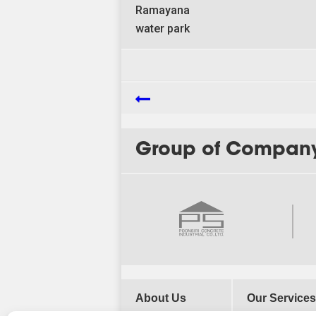
Ramayana
water park
Group of Compan
About Us
Our Services
Our History