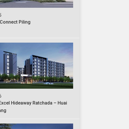
5
J-187
 Connect Piling
Voravit Building
6
J-183
Excel Hideaway Ratchada – Huai
ONE 24 @ Sukhumvi
ang