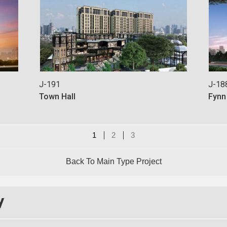
J-191
J-18
Town Hall
Fynn
1
2
3
Back To Main Type Project
y