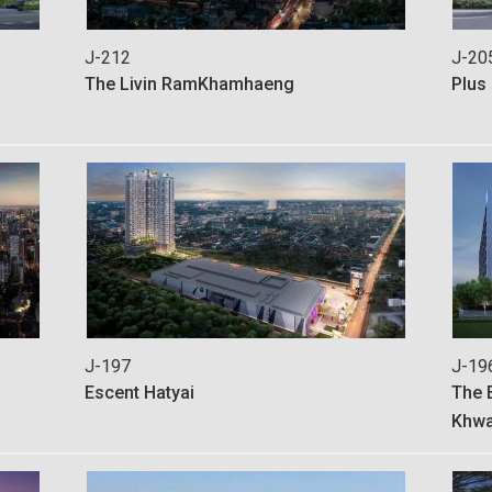
J-212
J-20
The Livin RamKhamhaeng
Plus
J-197
J-19
Escent Hatyai
The 
Khw