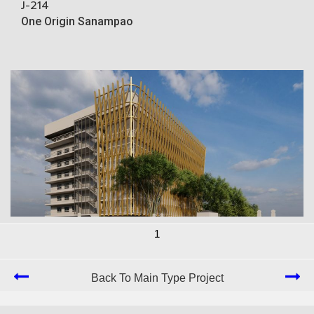
J-214
One Origin Sanampao
1
J-201
Free Zone 3
Back To Main Type Project