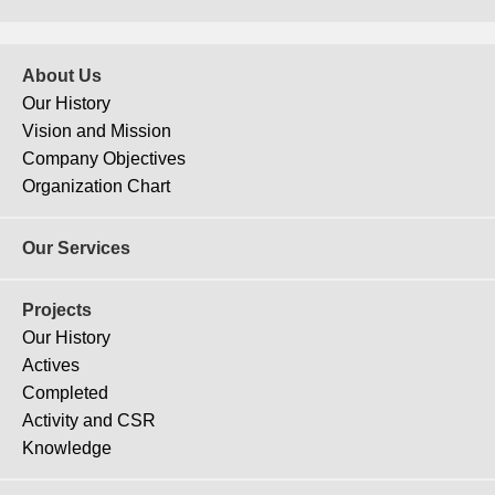
About Us
Our History
Vision and Mission
Company Objectives
J-179
Organization Chart
Vanit Place Aree
Our Services
Projects
Our History
Actives
Completed
Activity and CSR
Knowledge