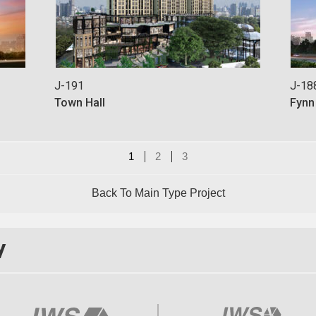
J-191
J-18
Town Hall
Fynn
1
2
3
Back To Main Type Project
y