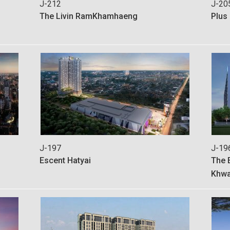
J-212
J-20
The Livin RamKhamhaeng
Plus
J-197
J-19
Escent Hatyai
The 
Khw