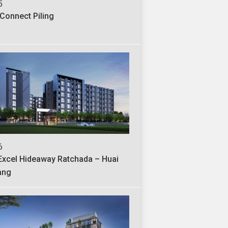
5
J-187
 Connect Piling
Voravit Building
6
J-183
Excel Hideaway Ratchada – Huai
ONE 24 @ Sukhumvi
ang