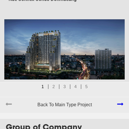
1
2
3
4
5
J-212
The Livin RamKhamhaeng
Back To Main Type Project
Group of Company