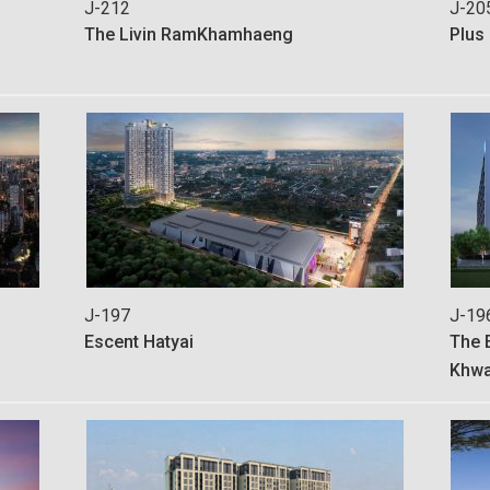
J-212
J-20
The Livin RamKhamhaeng
Plus
J-197
J-19
Escent Hatyai
The 
Khw