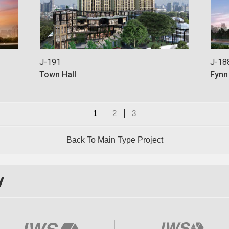
J-191
J-18
Town Hall
Fynn
1
2
3
Back To Main Type Project
y