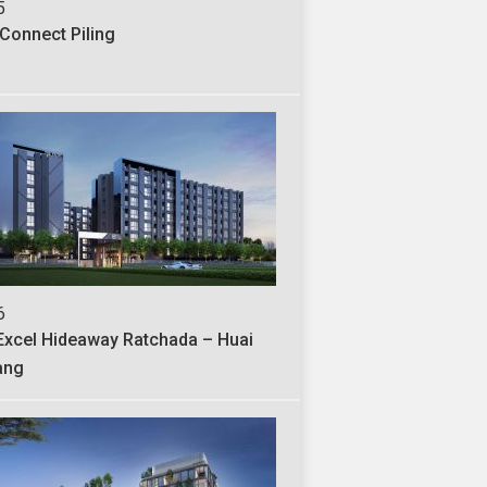
5
J-187
 Connect Piling
Voravit Building
6
J-183
Excel Hideaway Ratchada – Huai
ONE 24 @ Sukhumvi
ang