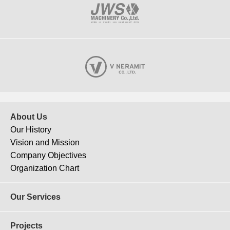
About Us
Our History
Vision and Mission
Company Objectives
J-155
Organization Chart
Chapter one cross thonglor
Our Services
Projects