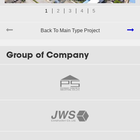
1
2
3
4
5
J-157
Plus Condo Korat
Back To Main Type Project
Group of Company
J-156
Plus Ayutthaya Park