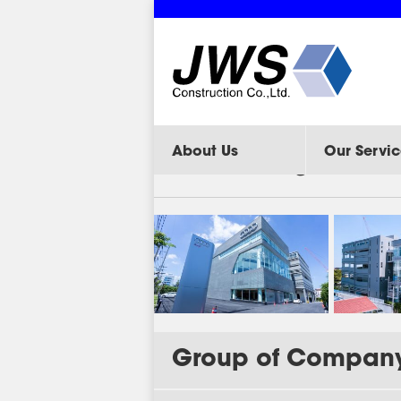
About Us
Our Servic
J-130 Audi Light Hous
Group of Compan