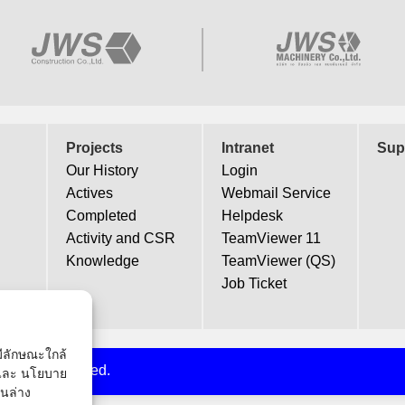
Projects
Intranet
Sup
Our History
Login
Actives
Webmail Service
Completed
Helpdesk
Activity and CSR
TeamViewer 11
Knowledge
TeamViewer (QS)
Job Ticket
่มีลักษณะใกล้
l rights reserved.
้ และ นโยบาย
านล่าง