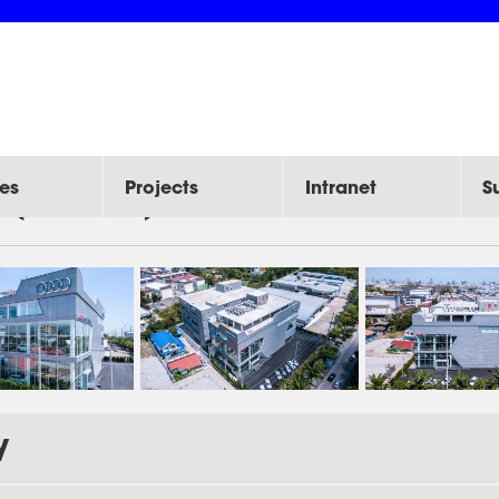
es
Projects
Intranet
S
e (Thailand)
y