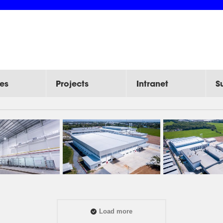
es
Projects
Intranet
S
TORY RCTH
Load more