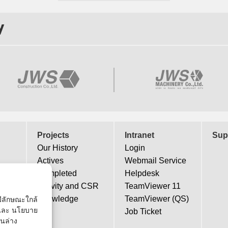
y
Projects
Intranet
Sup
Our History
Login
Actives
Webmail Service
Completed
Helpdesk
Activity and CSR
TeamViewer 11
Knowledge
TeamViewer (QS)
่มีลักษณะใกล้
้ และ นโยบาย
Job Ticket
านล่าง