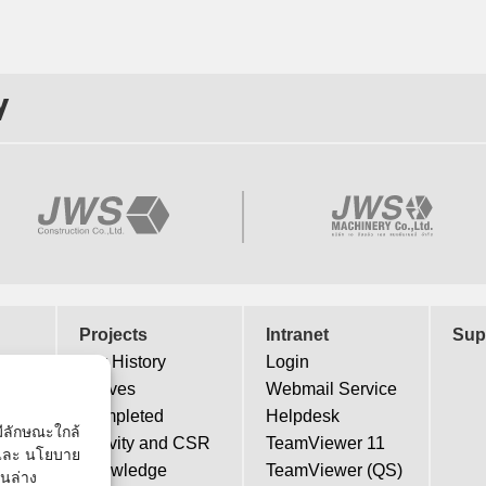
y
Projects
Intranet
Sup
Our History
Login
Actives
Webmail Service
Completed
Helpdesk
่มีลักษณะใกล้
Activity and CSR
TeamViewer 11
้ และ นโยบาย
Knowledge
TeamViewer (QS)
านล่าง