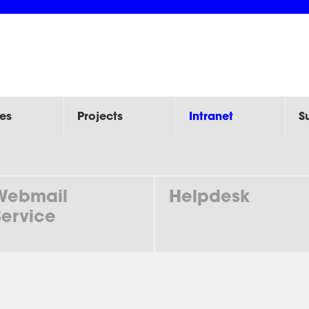
es
Projects
Intranet
S
Webmail
Helpdesk
Service