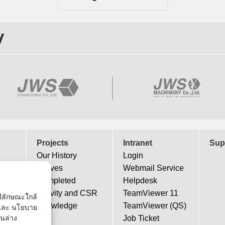
y
Projects
Intranet
Sup
Our History
Login
Actives
Webmail Service
Completed
Helpdesk
Activity and CSR
TeamViewer 11
่มีลักษณะใกล้
Knowledge
TeamViewer (QS)
้ และ นโยบาย
Job Ticket
านล่าง