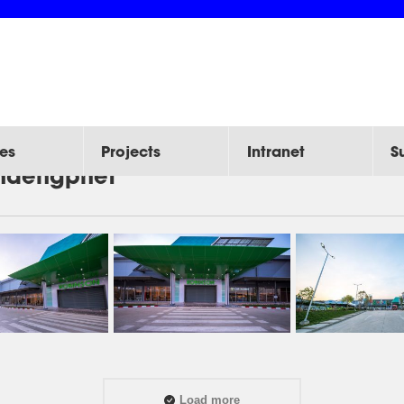
es
Projects
Intranet
S
haengphet
Load more